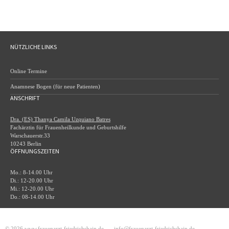
NÜTZLICHE LINKS
Online Termine
Anamnese Bogen (für neue Patienten)
ANSCHRIFT
Dra. (ES) Thanya Camila Uzquiano Batres
Fachärztin für Frauenheilkunde und Geburtshilfe
Warschauerstr.33
10243 Berlin
ÖFFNUNGSZEITEN
Mo.: 8-14.00 Uhr
Di.: 12-20.00 Uhr
Mi.: 12-20.00 Uhr
Do.: 08-14.00 Uhr
© 2026 www.frauenarzt-friedrichshain.de
info@frauenarzt-friedrichshain.de