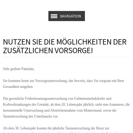
NAVIGATION
NUTZEN SIE DIE MÖGLICHKEITEN DER
ZUSÄTZLICHEN VORSORGE!
Sehr geehrte Patientin,
Sie kommen heute zur Vorsorgeuntersuchung; das beweist, dass Sie sorgsam mit Ihrer
Gesundheit umgehen.
Die gesetzliche Früherkennungsuntersuchung von Gebärmutterhalskrebs und
Krebserkrankungen der Genitale, ab dem 20. Lebensjahr jährlich, sieht eine Anamnese, die
instrumentelle Untersuchung und Abstrichentnahme vom Muttermund, sowie die
Tastuntersuchung des Unterbauchs vor.
Ab dem 30. Lebensjahr kommt die jährliche Tastuntersuchung der Brust zur