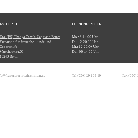
ANSCHRIFT
ÖFFNUNGSZEITEN
Dra. (ES) Thanya Camila Uzquiano Batres
Mo.: 8-14.00 Uhr
Fachärztin für Frauenheilkunde und
Di.: 12-20.00 Uhr
Geburtshilfe
Mi.: 12-20.00 Uhr
Warschauerstr.33
Do.: 08-14.00 Uhr
10243 Berlin
fo@frauenarzt-friedrichshain.de
Tel:(030) 29 109 19
Fax:(030)