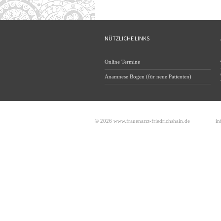
NÜTZLICHE LINKS
Online Termine
Anamnese Bogen (für neue Patienten)
© 2026 www.frauenarzt-friedrichshain.de
in